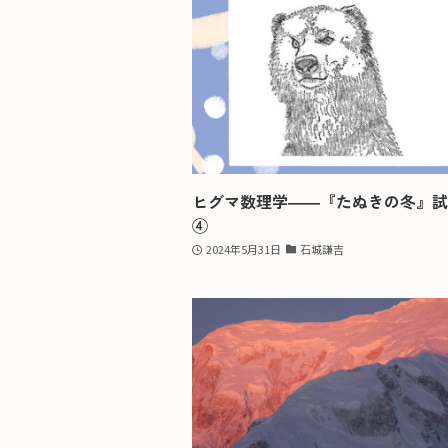
ヒグマ数理学――『たぬきの冬』試
④
2024年5月31日
石城謙吉