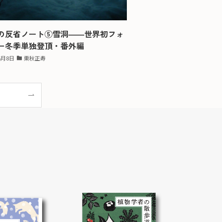
の反省ノート⑤雪洞――世界初フォ
ー冬季単独登頂・番外編
6月8日
栗秋正寿