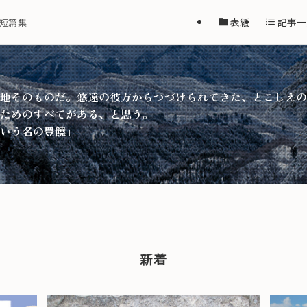
表紙
記事一
短篇集
地そのものだ。悠遠の彼方からつづけられてきた、とこしえの
ためのすべてがある、と思う。
いう名の豊饒」
新着