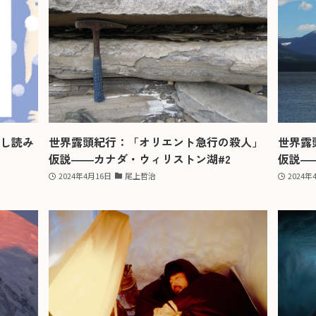
し読み
世界露頭紀行：「オリエント急行の殺人」
世界露
仮説――カナダ・ウィリストン湖#2
仮説―
2024年4月16日
尾上哲治
2024年