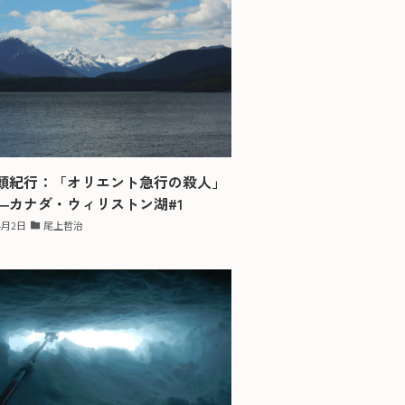
頭紀行：「オリエント急行の殺人」
―カナダ・ウィリストン湖#1
4月2日
尾上哲治