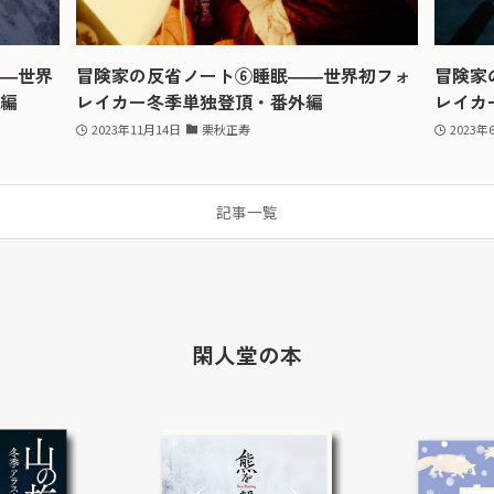
―世界
冒険家の反省ノート⑥睡眠――世界初フォ
冒険家
編
レイカー冬季単独登頂・番外編
レイカ
2023年11月14日
栗秋正寿
2023年
記事一覧
閑人堂の本