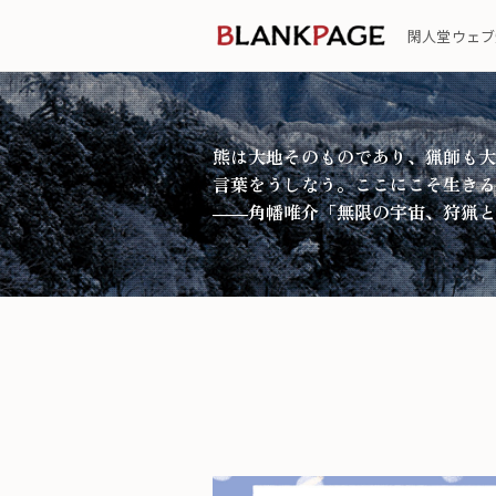
閑人堂ウェブ
熊は大地そのものであり、猟師も大
言葉をうしなう。ここにこそ生きる
――角幡唯介「無限の宇宙、狩猟と